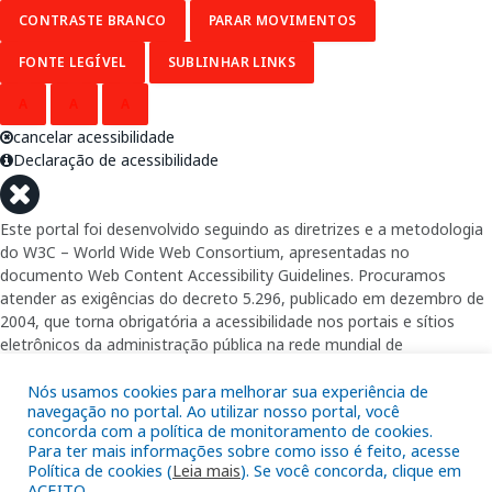
CONTRASTE BRANCO
PARAR MOVIMENTOS
FONTE LEGÍVEL
SUBLINHAR LINKS
A
A
A
cancelar acessibilidade
Declaração de acessibilidade
Este portal foi desenvolvido seguindo as diretrizes e a metodologia
do W3C – World Wide Web Consortium, apresentadas no
documento Web Content Accessibility Guidelines. Procuramos
atender as exigências do decreto 5.296, publicado em dezembro de
2004, que torna obrigatória a acessibilidade nos portais e sítios
eletrônicos da administração pública na rede mundial de
computadores para o uso das pessoas com necessidades especiais,
garantindo-lhes o pleno acesso aos conteúdos disponíveis.
Nós usamos cookies para melhorar sua experiência de
navegação no portal. Ao utilizar nosso portal, você
concorda com a política de monitoramento de cookies.
Além de validações automáticas, foram realizados testes em
Para ter mais informações sobre como isso é feito, acesse
diversos navegadores e através do utilitário de acesso a Internet do
Política de cookies (
Leia mais
). Se você concorda, clique em
DOSVOX, sistema operacional destinado deficientes visuais.
ACEITO.