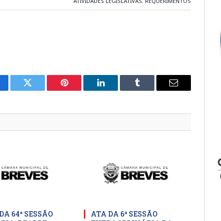
ATIVIDADES LEGISLATIVAS
,
REQUERIMENTOS
cebook
Twitter
Pinterest
LinkedIn
Tumblr
E-
mail
DA 64ª SESSÃO
ATA DA 6ª SESSÃO