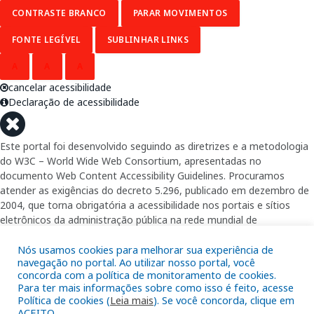
CONTRASTE BRANCO
PARAR MOVIMENTOS
FONTE LEGÍVEL
SUBLINHAR LINKS
A
A
A
cancelar acessibilidade
Declaração de acessibilidade
Este portal foi desenvolvido seguindo as diretrizes e a metodologia
do W3C – World Wide Web Consortium, apresentadas no
documento Web Content Accessibility Guidelines. Procuramos
atender as exigências do decreto 5.296, publicado em dezembro de
2004, que torna obrigatória a acessibilidade nos portais e sítios
eletrônicos da administração pública na rede mundial de
computadores para o uso das pessoas com necessidades especiais,
garantindo-lhes o pleno acesso aos conteúdos disponíveis.
Nós usamos cookies para melhorar sua experiência de
navegação no portal. Ao utilizar nosso portal, você
concorda com a política de monitoramento de cookies.
Além de validações automáticas, foram realizados testes em
Para ter mais informações sobre como isso é feito, acesse
diversos navegadores e através do utilitário de acesso a Internet do
Política de cookies (
Leia mais
). Se você concorda, clique em
DOSVOX, sistema operacional destinado deficientes visuais.
ACEITO.