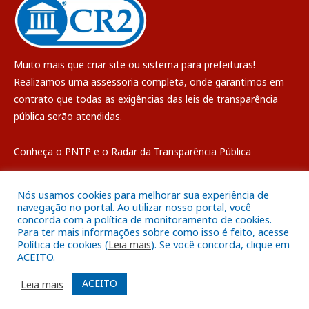
Muito mais que
criar site
ou
sistema para prefeituras
!
Realizamos uma
assessoria
completa, onde garantimos em
contrato que todas as exigências das
leis de transparência
pública
serão atendidas.
Conheça o
PNTP
e o
Radar da Transparência Pública
Nós usamos cookies para melhorar sua experiência de
navegação no portal. Ao utilizar nosso portal, você
concorda com a política de monitoramento de cookies.
Todos os direitos reservados a Câmara Municipal de Breves
Para ter mais informações sobre como isso é feito, acesse
Política de cookies (
Leia mais
). Se você concorda, clique em
ACEITO.
Mapa do Site
Acessar Área Administrativa
Acessar o Webmail
ACEITO
Leia mais