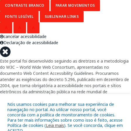
CONTRASTE BRANCO
PARAR MOVIMENTOS
FONTE LEGÍVEL
SUBLINHAR LINKS
A
A
A
cancelar acessibilidade
Declaração de acessibilidade
Este portal foi desenvolvido seguindo as diretrizes e a metodologia
do W3C – World Wide Web Consortium, apresentadas no
documento Web Content Accessibility Guidelines. Procuramos
atender as exigências do decreto 5.296, publicado em dezembro de
2004, que torna obrigatória a acessibilidade nos portais e sítios
eletrônicos da administração pública na rede mundial de
computadores para o uso das pessoas com necessidades especiais,
garantindo-lhes o pleno acesso aos conteúdos disponíveis.
Nós usamos cookies para melhorar sua experiência de
navegação no portal. Ao utilizar nosso portal, você
concorda com a política de monitoramento de cookies.
Além de validações automáticas, foram realizados testes em
Para ter mais informações sobre como isso é feito, acesse
diversos navegadores e através do utilitário de acesso a Internet do
Política de cookies (
Leia mais
). Se você concorda, clique em
DOSVOX, sistema operacional destinado deficientes visuais.
ACEITO.