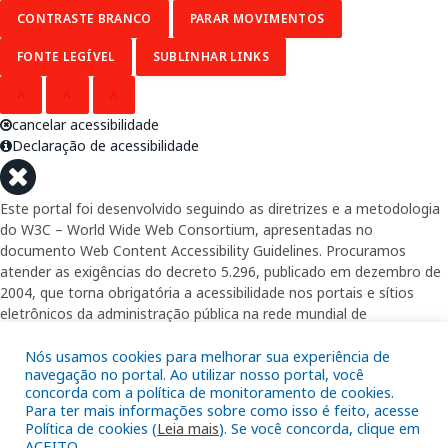
CONTRASTE BRANCO
PARAR MOVIMENTOS
FONTE LEGÍVEL
SUBLINHAR LINKS
A
A
A
cancelar acessibilidade
Declaração de acessibilidade
Este portal foi desenvolvido seguindo as diretrizes e a metodologia
do W3C – World Wide Web Consortium, apresentadas no
documento Web Content Accessibility Guidelines. Procuramos
atender as exigências do decreto 5.296, publicado em dezembro de
2004, que torna obrigatória a acessibilidade nos portais e sítios
eletrônicos da administração pública na rede mundial de
computadores para o uso das pessoas com necessidades especiais,
garantindo-lhes o pleno acesso aos conteúdos disponíveis.
Nós usamos cookies para melhorar sua experiência de
navegação no portal. Ao utilizar nosso portal, você
concorda com a política de monitoramento de cookies.
Além de validações automáticas, foram realizados testes em
Para ter mais informações sobre como isso é feito, acesse
diversos navegadores e através do utilitário de acesso a Internet do
Política de cookies (
Leia mais
). Se você concorda, clique em
DOSVOX, sistema operacional destinado deficientes visuais.
ACEITO.