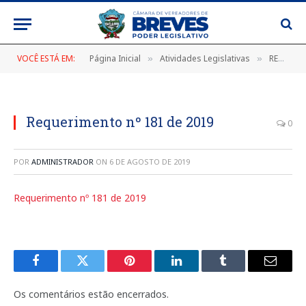
VOCÊ ESTÁ EM:
Página Inicial
Atividades Legislativas
REQUERIMENTO Nº 181/2019, DE 24 DE MAIO DE 2019
»
»
Requerimento nº 181 de 2019
0
POR
ADMINISTRADOR
ON
6 DE AGOSTO DE 2019
Requerimento nº 181 de 2019
Facebook
Twitter
Pinterest
LinkedIn
Tumblr
E-
mail
Os comentários estão encerrados.