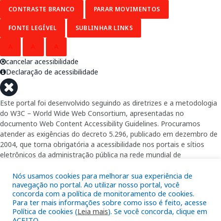
CONTRASTE BRANCO
PARAR MOVIMENTOS
FONTE LEGÍVEL
SUBLINHAR LINKS
A
A
A
cancelar acessibilidade
Declaração de acessibilidade
Este portal foi desenvolvido seguindo as diretrizes e a metodologia
do W3C – World Wide Web Consortium, apresentadas no
documento Web Content Accessibility Guidelines. Procuramos
atender as exigências do decreto 5.296, publicado em dezembro de
2004, que torna obrigatória a acessibilidade nos portais e sítios
eletrônicos da administração pública na rede mundial de
computadores para o uso das pessoas com necessidades especiais,
garantindo-lhes o pleno acesso aos conteúdos disponíveis.
Nós usamos cookies para melhorar sua experiência de
navegação no portal. Ao utilizar nosso portal, você
concorda com a política de monitoramento de cookies.
Além de validações automáticas, foram realizados testes em
Para ter mais informações sobre como isso é feito, acesse
diversos navegadores e através do utilitário de acesso a Internet do
Política de cookies (
Leia mais
). Se você concorda, clique em
DOSVOX, sistema operacional destinado deficientes visuais.
ACEITO.