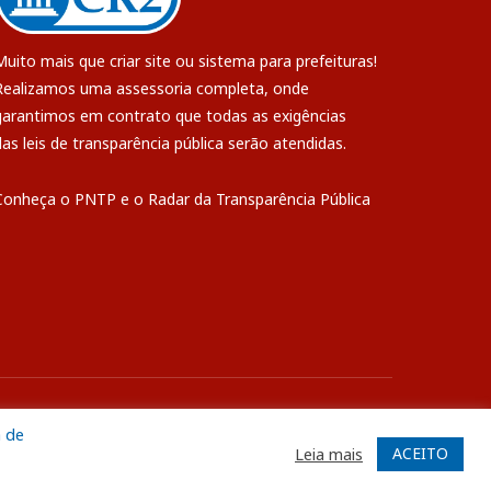
Muito mais que
criar site
ou
sistema para prefeituras
!
Realizamos uma
assessoria
completa, onde
garantimos em contrato que todas as exigências
das
leis de transparência pública
serão atendidas.
Conheça o
PNTP
e o
Radar da Transparência Pública
ite
Acessar Área Administrativa
Acessar o Webmail
a de
ACEITO
Leia mais