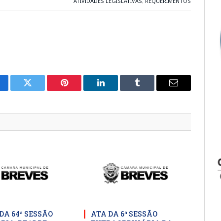
ATIVIDADES LEGISLATIVAS
,
REQUERIMENTOS
cebook
Twitter
Pinterest
LinkedIn
Tumblr
E-
mail
DA 64ª SESSÃO
ATA DA 6ª SESSÃO