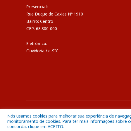
Presencial:
Rua Duque de Caxias Nº 1910
Bairro: Centro
CEP: 68.800-000
Eletrônico:
Ouvidoria
/
e-SIC
Todos os direitos reservados a Câmara Municipal de Breve
Nós usamos cookies para melhorar sua experiência de navegação
monitoramento de cookies. Para ter mais informações sobre com
concorda, clique em ACEITO.