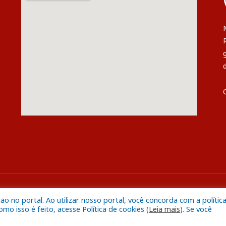
s
Mapa do S
 no portal. Ao utilizar nosso portal, você concorda com a polític
o isso é feito, acesse Política de cookies (
Leia mais
). Se você