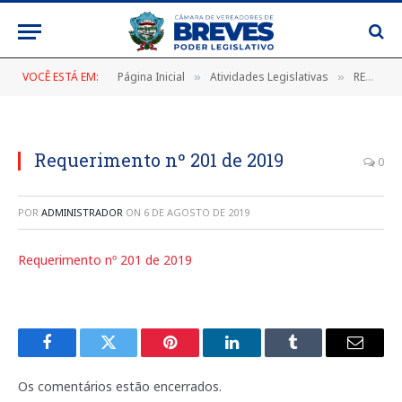
VOCÊ ESTÁ EM:
Página Inicial
Atividades Legislativas
REQUERIMENTO Nº 201/2019, DE 07 DE JUNHO DE 2019
»
»
Requerimento nº 201 de 2019
0
POR
ADMINISTRADOR
ON
6 DE AGOSTO DE 2019
Requerimento nº 201 de 2019
Facebook
Twitter
Pinterest
LinkedIn
Tumblr
E-
mail
Os comentários estão encerrados.