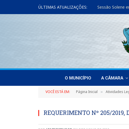
ÚLTIMAS ATUALIZAÇÕES:
Sessão Solene e
O MUNICÍPIO
A CÂMARA
VOCÊ ESTÁ EM:
Página Inicial
Atividades Leg
»
REQUERIMENTO Nº 205/2019, D