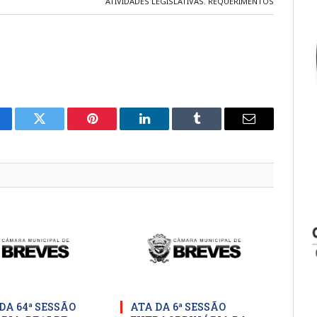
ATIVIDADES LEGISLATIVAS
,
REQUERIMENTOS
cebook
Twitter
Pinterest
LinkedIn
Tumblr
E-
mail
DA 64ª SESSÃO
ATA DA 6ª SESSÃO