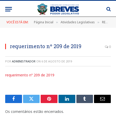
VOCÊ ESTÁ EM:
Página Inicial
Atividades Legislativas
REQUERIMENTO Nº 209/2019, DE 07 DE JUNHO DE 2019
»
»
requerimento nº 209 de 2019
0
POR
ADMINISTRADOR
ON
6 DE AGOSTO DE 2019
requerimento nº 209 de 2019
Facebook
Twitter
Pinterest
LinkedIn
Tumblr
E-
mail
Os comentários estão encerrados.