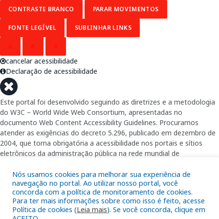
CONTRASTE BRANCO
PARAR MOVIMENTOS
FONTE LEGÍVEL
SUBLINHAR LINKS
A
A
A
cancelar acessibilidade
Declaração de acessibilidade
Este portal foi desenvolvido seguindo as diretrizes e a metodologia
do W3C – World Wide Web Consortium, apresentadas no
documento Web Content Accessibility Guidelines. Procuramos
atender as exigências do decreto 5.296, publicado em dezembro de
2004, que torna obrigatória a acessibilidade nos portais e sítios
eletrônicos da administração pública na rede mundial de
computadores para o uso das pessoas com necessidades especiais,
garantindo-lhes o pleno acesso aos conteúdos disponíveis.
Nós usamos cookies para melhorar sua experiência de
navegação no portal. Ao utilizar nosso portal, você
concorda com a política de monitoramento de cookies.
Além de validações automáticas, foram realizados testes em
Para ter mais informações sobre como isso é feito, acesse
diversos navegadores e através do utilitário de acesso a Internet do
Política de cookies (
Leia mais
). Se você concorda, clique em
DOSVOX, sistema operacional destinado deficientes visuais.
ACEITO.