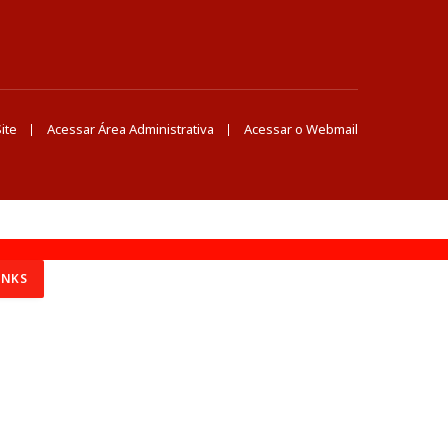
ite
Acessar Área Administrativa
Acessar o Webmail
INKS