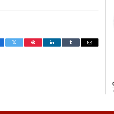
cebook
Twitter
Pinterest
LinkedIn
Tumblr
E-
mail