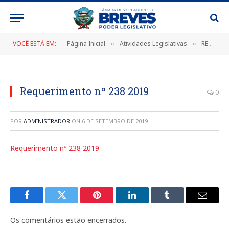
VOCÊ ESTÁ EM:
Página Inicial
Atividades Legislativas
REQUERIMENTO Nº 238/2019, DE 23 DE AGOSTO DE 2019
»
»
Requerimento nº 238 2019
0
POR
ADMINISTRADOR
ON
6 DE SETEMBRO DE 2019
Requerimento nº 238 2019
Facebook
Twitter
Pinterest
LinkedIn
Tumblr
E-
mail
Os comentários estão encerrados.