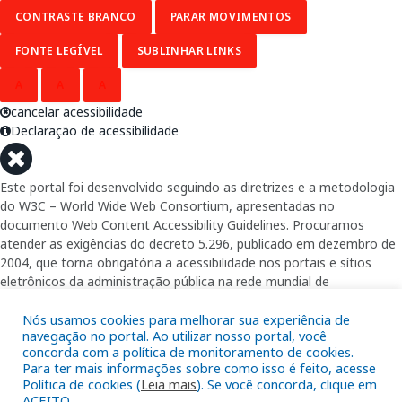
CONTRASTE BRANCO
PARAR MOVIMENTOS
FONTE LEGÍVEL
SUBLINHAR LINKS
A
A
A
cancelar acessibilidade
Declaração de acessibilidade
Este portal foi desenvolvido seguindo as diretrizes e a metodologia
do W3C – World Wide Web Consortium, apresentadas no
documento Web Content Accessibility Guidelines. Procuramos
atender as exigências do decreto 5.296, publicado em dezembro de
2004, que torna obrigatória a acessibilidade nos portais e sítios
eletrônicos da administração pública na rede mundial de
computadores para o uso das pessoas com necessidades especiais,
garantindo-lhes o pleno acesso aos conteúdos disponíveis.
Nós usamos cookies para melhorar sua experiência de
navegação no portal. Ao utilizar nosso portal, você
concorda com a política de monitoramento de cookies.
Além de validações automáticas, foram realizados testes em
Para ter mais informações sobre como isso é feito, acesse
diversos navegadores e através do utilitário de acesso a Internet do
Política de cookies (
Leia mais
). Se você concorda, clique em
DOSVOX, sistema operacional destinado deficientes visuais.
ACEITO.