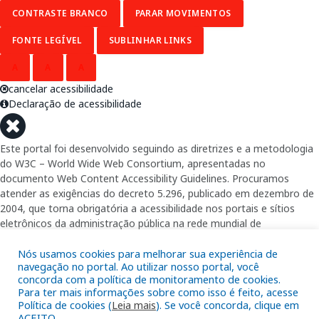
CONTRASTE BRANCO
PARAR MOVIMENTOS
FONTE LEGÍVEL
SUBLINHAR LINKS
A
A
A
cancelar acessibilidade
Declaração de acessibilidade
Este portal foi desenvolvido seguindo as diretrizes e a metodologia
do W3C – World Wide Web Consortium, apresentadas no
documento Web Content Accessibility Guidelines. Procuramos
atender as exigências do decreto 5.296, publicado em dezembro de
2004, que torna obrigatória a acessibilidade nos portais e sítios
eletrônicos da administração pública na rede mundial de
computadores para o uso das pessoas com necessidades especiais,
garantindo-lhes o pleno acesso aos conteúdos disponíveis.
Nós usamos cookies para melhorar sua experiência de
navegação no portal. Ao utilizar nosso portal, você
concorda com a política de monitoramento de cookies.
Além de validações automáticas, foram realizados testes em
Para ter mais informações sobre como isso é feito, acesse
diversos navegadores e através do utilitário de acesso a Internet do
Política de cookies (
Leia mais
). Se você concorda, clique em
DOSVOX, sistema operacional destinado deficientes visuais.
ACEITO.