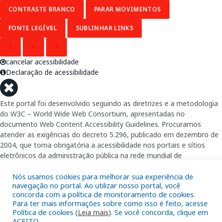
CONTRASTE BRANCO
PARAR MOVIMENTOS
FONTE LEGÍVEL
SUBLINHAR LINKS
A
A
A
cancelar acessibilidade
Declaração de acessibilidade
Este portal foi desenvolvido seguindo as diretrizes e a metodologia
do W3C – World Wide Web Consortium, apresentadas no
documento Web Content Accessibility Guidelines. Procuramos
atender as exigências do decreto 5.296, publicado em dezembro de
2004, que torna obrigatória a acessibilidade nos portais e sítios
eletrônicos da administração pública na rede mundial de
computadores para o uso das pessoas com necessidades especiais,
garantindo-lhes o pleno acesso aos conteúdos disponíveis.
Nós usamos cookies para melhorar sua experiência de
navegação no portal. Ao utilizar nosso portal, você
concorda com a política de monitoramento de cookies.
Além de validações automáticas, foram realizados testes em
Para ter mais informações sobre como isso é feito, acesse
diversos navegadores e através do utilitário de acesso a Internet do
Política de cookies (
Leia mais
). Se você concorda, clique em
DOSVOX, sistema operacional destinado deficientes visuais.
ACEITO.