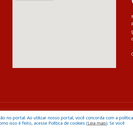
s
Mapa do S
 no portal. Ao utilizar nosso portal, você concorda com a polític
o isso é feito, acesse Política de cookies (
Leia mais
). Se você