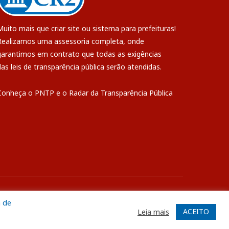
Muito mais que
criar site
ou
sistema para prefeituras
!
Realizamos uma
assessoria
completa, onde
garantimos em contrato que todas as exigências
das
leis de transparência pública
serão atendidas.
Conheça o
PNTP
e o
Radar da Transparência Pública
ite
Acessar Área Administrativa
Acessar o Webmail
a de
ACEITO
Leia mais