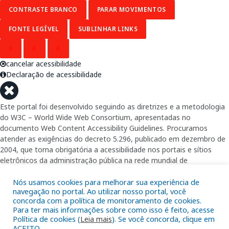
CONTRASTE BRANCO
PARAR MOVIMENTOS
FONTE LEGÍVEL
SUBLINHAR LINKS
A
A
A
cancelar acessibilidade
Declaração de acessibilidade
Este portal foi desenvolvido seguindo as diretrizes e a metodologia
do W3C – World Wide Web Consortium, apresentadas no
documento Web Content Accessibility Guidelines. Procuramos
atender as exigências do decreto 5.296, publicado em dezembro de
2004, que torna obrigatória a acessibilidade nos portais e sítios
eletrônicos da administração pública na rede mundial de
computadores para o uso das pessoas com necessidades especiais,
garantindo-lhes o pleno acesso aos conteúdos disponíveis.
Nós usamos cookies para melhorar sua experiência de
navegação no portal. Ao utilizar nosso portal, você
concorda com a política de monitoramento de cookies.
Além de validações automáticas, foram realizados testes em
Para ter mais informações sobre como isso é feito, acesse
diversos navegadores e através do utilitário de acesso a Internet do
Política de cookies (
Leia mais
). Se você concorda, clique em
DOSVOX, sistema operacional destinado deficientes visuais.
ACEITO.