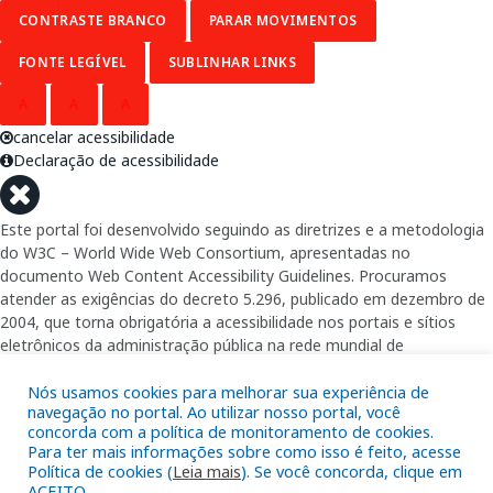
CONTRASTE BRANCO
PARAR MOVIMENTOS
FONTE LEGÍVEL
SUBLINHAR LINKS
A
A
A
cancelar acessibilidade
Declaração de acessibilidade
Este portal foi desenvolvido seguindo as diretrizes e a metodologia
do W3C – World Wide Web Consortium, apresentadas no
documento Web Content Accessibility Guidelines. Procuramos
atender as exigências do decreto 5.296, publicado em dezembro de
2004, que torna obrigatória a acessibilidade nos portais e sítios
eletrônicos da administração pública na rede mundial de
computadores para o uso das pessoas com necessidades especiais,
garantindo-lhes o pleno acesso aos conteúdos disponíveis.
Nós usamos cookies para melhorar sua experiência de
navegação no portal. Ao utilizar nosso portal, você
concorda com a política de monitoramento de cookies.
Além de validações automáticas, foram realizados testes em
Para ter mais informações sobre como isso é feito, acesse
diversos navegadores e através do utilitário de acesso a Internet do
Política de cookies (
Leia mais
). Se você concorda, clique em
DOSVOX, sistema operacional destinado deficientes visuais.
ACEITO.