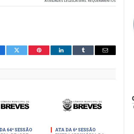
ATIVIDADES LEGISLATIVAS
,
REQUERIMENTOS
cebook
Twitter
Pinterest
LinkedIn
Tumblr
E-
mail
DA 64ª SESSÃO
ATA DA 6ª SESSÃO