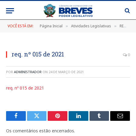
VOCÊ ESTÁ EM:
Página Inicial
Atividades Legislativas
REQUERIMENTOS 2021
»
»
req. nº 015 de 2021
0
POR
ADMINISTRADOR
ON
24 DE MARÇO DE 2021
req. nº 015 de 2021
Facebook
Twitter
Pinterest
LinkedIn
Tumblr
E-
mail
Os comentários estão encerrados.