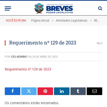
VOCÊ ESTÁ EM:
Página Inicial
Atividades Legislativas
REQUERIMENTOS 2023
»
»
Requerimento nº 129 de 2023
0
POR
CR2-ADMIN5
ON
26 DE ABRIL DE 2023
Requerimento nº 129 de 2023
Facebook
Twitter
Pinterest
LinkedIn
Tumblr
E-
mail
Os comentários estão encerrados.