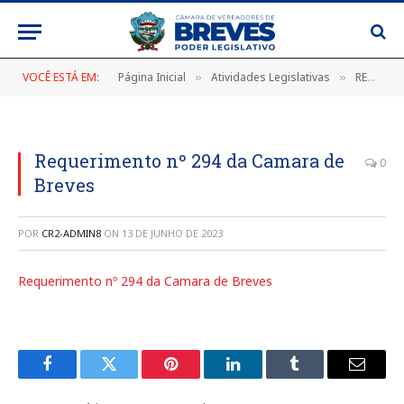
VOCÊ ESTÁ EM:
Página Inicial
Atividades Legislativas
REQUERIMENTOS 2023
»
»
Requerimento nº 294 da Camara de
0
Breves
POR
CR2-ADMIN8
ON
13 DE JUNHO DE 2023
Requerimento nº 294 da Camara de Breves
Facebook
Twitter
Pinterest
LinkedIn
Tumblr
E-