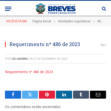
VOCÊ ESTÁ EM:
Página Inicial
Atividades Legislativas
REQUERIMENTOS 2023
»
»
Requerimento nº 486 de 2023
0
POR
CR2-ADMIN5
ON
27 DE DEZEMBRO DE 2023
Requerimento nº 486 de 2023
Facebook
Twitter
Pinterest
LinkedIn
Tumblr
E-
mail
Os comentários estão encerrados.