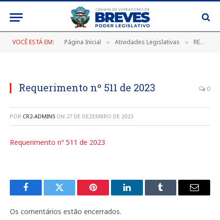
VOCÊ ESTÁ EM:
Página Inicial
Atividades Legislativas
REQUERIMENTOS 2023
»
»
Requerimento nº 511 de 2023
0
POR
CR2-ADMIN5
ON
27 DE DEZEMBRO DE 2023
Requerimento nº 511 de 2023
Facebook
Twitter
Pinterest
LinkedIn
Tumblr
E-
mail
Os comentários estão encerrados.