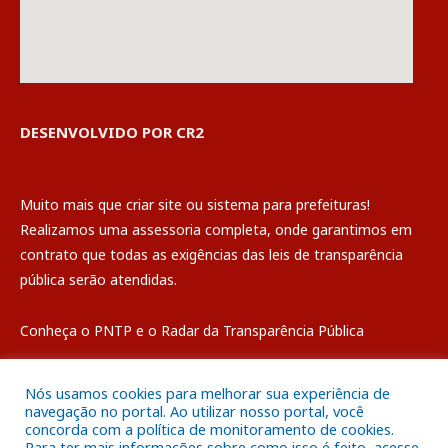
DESENVOLVIDO POR CR2
Muito mais que
criar site
ou
sistema para prefeituras
!
Realizamos uma
assessoria
completa, onde garantimos em
contrato que todas as exigências das
leis de transparência
pública
serão atendidas.
Conheça o
PNTP
e o
Radar da Transparência Pública
Nós usamos cookies para melhorar sua experiência de
navegação no portal. Ao utilizar nosso portal, você
concorda com a política de monitoramento de cookies.
Todos os direitos reservados a Câmara Municipal de Breves
Para ter mais informações sobre como isso é feito, acesse