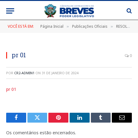
VOCÊ ESTÁ EM:
Página Inicial
Publicações Oficiais
RESOLUÇÕES 2023
»
»
pr 01
0
POR
CR2-ADMIN1
ON
31 DE JANEIRO DE 2024
pr 01
Facebook
Twitter
Pinterest
LinkedIn
Tumblr
E-
mail
Os comentários estão encerrados.