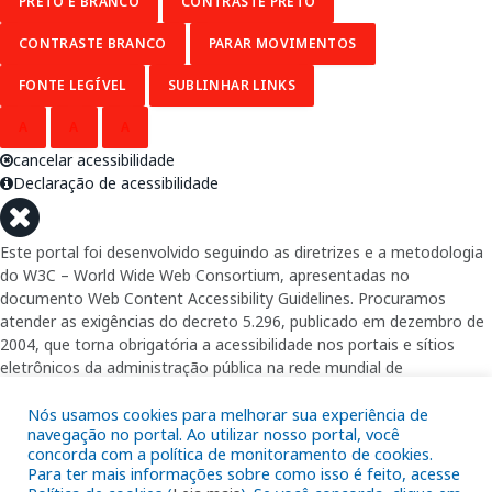
PRETO E BRANCO
CONTRASTE PRETO
CONTRASTE BRANCO
PARAR MOVIMENTOS
FONTE LEGÍVEL
SUBLINHAR LINKS
A
A
A
cancelar acessibilidade
Declaração de acessibilidade
Este portal foi desenvolvido seguindo as diretrizes e a metodologia
do W3C – World Wide Web Consortium, apresentadas no
documento Web Content Accessibility Guidelines. Procuramos
atender as exigências do decreto 5.296, publicado em dezembro de
2004, que torna obrigatória a acessibilidade nos portais e sítios
eletrônicos da administração pública na rede mundial de
computadores para o uso das pessoas com necessidades especiais,
Nós usamos cookies para melhorar sua experiência de
garantindo-lhes o pleno acesso aos conteúdos disponíveis.
navegação no portal. Ao utilizar nosso portal, você
concorda com a política de monitoramento de cookies.
Além de validações automáticas, foram realizados testes em
Para ter mais informações sobre como isso é feito, acesse
diversos navegadores e através do utilitário de acesso a Internet do