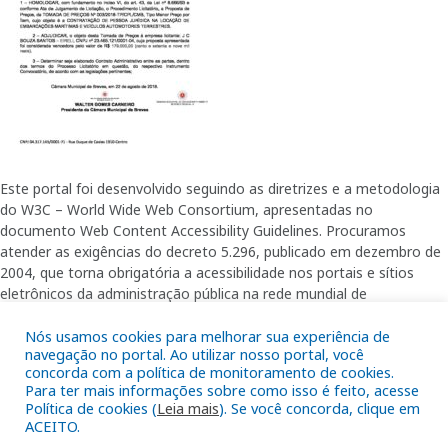
Este portal foi desenvolvido seguindo as diretrizes e a metodologia
do W3C – World Wide Web Consortium, apresentadas no
documento Web Content Accessibility Guidelines. Procuramos
atender as exigências do decreto 5.296, publicado em dezembro de
2004, que torna obrigatória a acessibilidade nos portais e sítios
eletrônicos da administração pública na rede mundial de
computadores para o uso das pessoas com necessidades especiais,
Nós usamos cookies para melhorar sua experiência de
garantindo-lhes o pleno acesso aos conteúdos disponíveis.
navegação no portal. Ao utilizar nosso portal, você
concorda com a política de monitoramento de cookies.
Para ter mais informações sobre como isso é feito, acesse
Política de cookies (
Leia mais
). Se você concorda, clique em
Além de validações automáticas, foram realizados testes em
ACEITO.
diversos navegadores e através do utilitário de acesso a Internet do