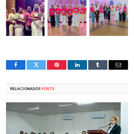
Facebook
Twitter
Pinterest
LinkedIn
Tumblr
E-
mail
RELACIONADOS
POSTS